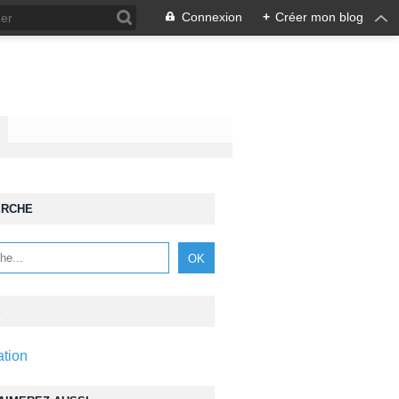
Connexion
+
Créer mon blog
ERCHE
S
ation