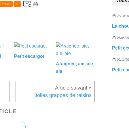
VOUS 
Repost
0
28/10/2
La chou
06/04/2
Petit éc
l
Petit escargot
09/11/2
Araignée, aie, aie,
Petit e
aie
Jolies grappes de raisins
TICLE