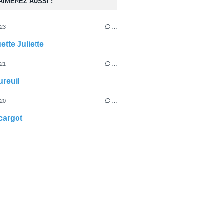
AIMEREZ AUSSI :
023
…
ette Juliette
021
…
ureuil
020
…
scargot