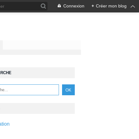
Connexion
+
Créer mon blog
ERCHE
S
ation