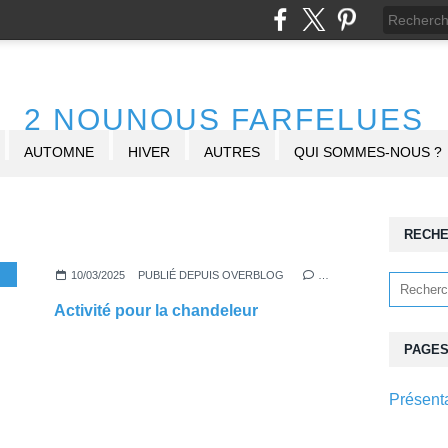
2 NOUNOUS FARFELUES
AUTOMNE
HIVER
AUTRES
QUI SOMMES-NOUS ?
RECH
,
BONUS HIVER
10/03/2025
PUBLIÉ DEPUIS OVERBLOG
…
Activité pour la chandeleur
PAGE
Présent