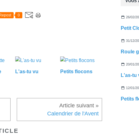
VOUS 
Repost
0
26/02/2
Petit C
31/12/2
Roule g
20/01/2
e
L'as-tu vu
Petits flocons
L'as-tu
12/01/2
Petits 
Calendrier de l'Avent
TICLE