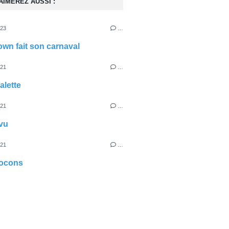
AIMEREZ AUSSI :
023
…
lown fait son carnaval
021
…
alette
021
…
 vu
021
…
flocons