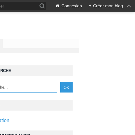
Connexion
+
Créer mon blog
ERCHE
S
ation