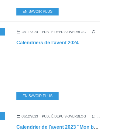
EN SAVOIR PLUS
,
SAPIN
28/11/2024
PUBLIÉ DEPUIS OVERBLOG
…
Calendriers de l'avent 2024
EN SAVOIR PLUS
,
ACTIVITÉS DE NOËL
08/12/2023
PUBLIÉ DEPUIS OVERBLOG
…
Calendrier de l'avent 2023 "Mon beau sapin"