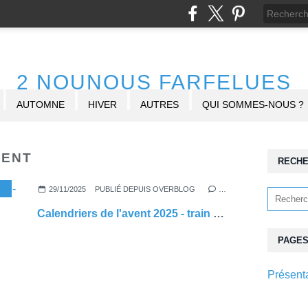
2 NOUNOUS FARFELUES
AUTOMNE
HIVER
AUTRES
QUI SOMMES-NOUS ?
VENT
RECH
,
TRAIN DE L'AVENT
,
BONHOMME DE NEIGE
29/11/2025
PUBLIÉ DEPUIS OVERBLOG
…
Calendriers de l'avent 2025 - train - bonhomme de neige
PAGE
Présent