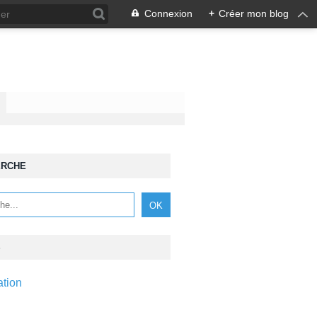
Connexion
+
Créer mon blog
ERCHE
S
ation