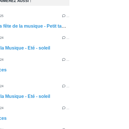
AIMEREZ AUSSI :
025
…
Activités fête de la musique - Petit tambourin
024
…
la Musique - Eté - soleil
024
…
ces
024
…
la Musique - Eté - soleil
024
…
ces