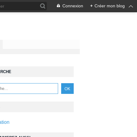
Connexion
+
Créer mon blog
ERCHE
S
ation