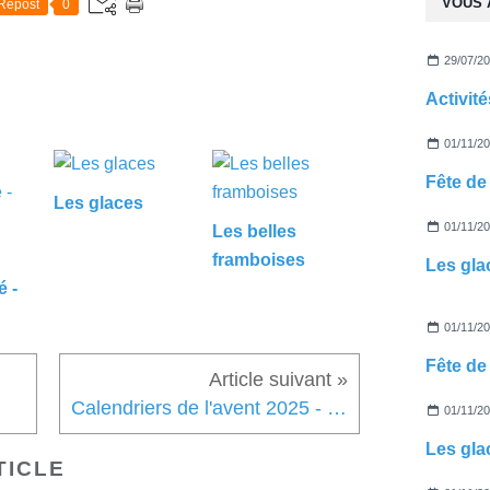
VOUS 
Repost
0
29/07/2
01/11/2
Fête de 
Les glaces
01/11/2
Les belles
framboises
Les gla
é -
01/11/2
Fête de 
Calendriers de l'avent 2025 - train - bonhomme de neige
01/11/2
Les gla
TICLE