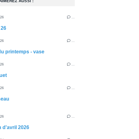
AIMEREZ AUSSI :
026
…
 26
026
…
du printemps - vase
026
…
uet
026
…
iseau
026
…
 d'avril 2026