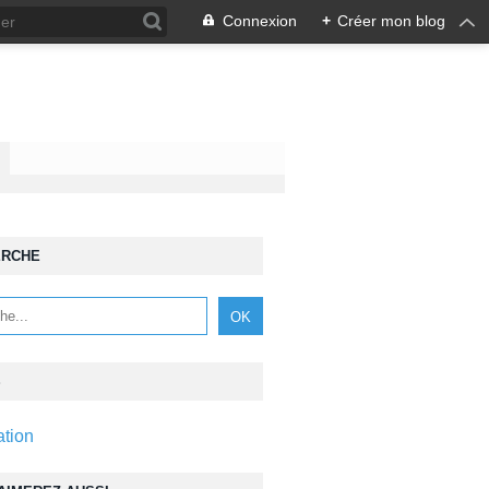
Connexion
+
Créer mon blog
ERCHE
S
ation