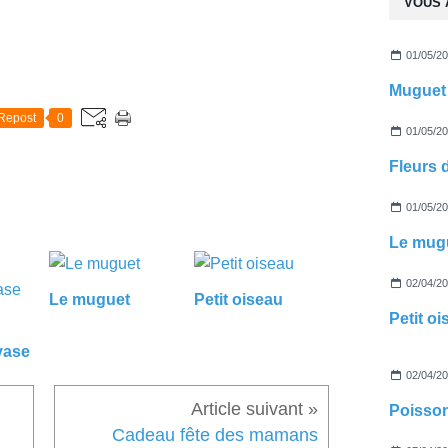
VOUS 
01/05/2
Muguet
Repost
0
01/05/2
Fleurs 
01/05/2
Le mug
02/04/2
Le muguet
Petit oiseau
Petit o
vase
02/04/2
Poisson
Cadeau fête des mamans